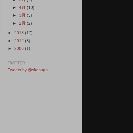
►
4月
(10)
►
3月
(3)
►
2月
(2)
►
2013
(17)
►
2012
(3)
►
2006
(1)
TWITTER
Tweets by @skasuga