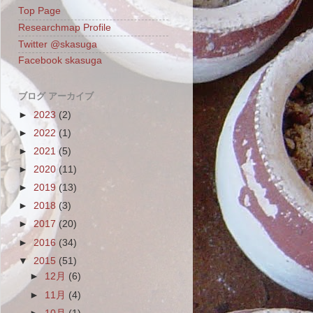
Top Page
Researchmap Profile
Twitter @skasuga
Facebook skasuga
ブログ アーカイブ
►
2023
(2)
►
2022
(1)
►
2021
(5)
►
2020
(11)
►
2019
(13)
►
2018
(3)
►
2017
(20)
►
2016
(34)
▼
2015
(51)
►
12月
(6)
►
11月
(4)