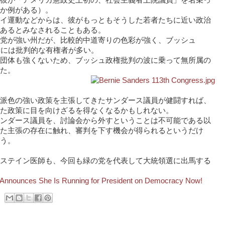
彼が「アメリカ憲政史上初の、社会主義者上院議員」を名乗っ
か例がある）。
イ運動などからは、彼がもっともそうした若者たちに近い政治
あるとみなされることもある。
党が強い州だが、比較的中道寄りの色彩が強く、ブッシュ
党には批判的な有権者が多い。
団体も強くないため、ブッシュ政権批判の波に乗って無所属の
た。
派色の強い政策を主張してきたサンダース議員が健闘すれば、
た政策に目を向けざるを得なくなるかもしれない。
ンダース議員を、討論会から外すということは不可能である以
た主張の存在に触れ、審判を下す機会が得られるというだけ
う。
ステイン医師も、今回も緑の党を代表して大統領選に出馬する
ein Announces She Is Running for President on Democracy Now!