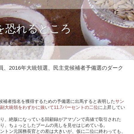
を恐れるところ
員、2016年大統領選、民主党候補者予備選のダーク
党候補者指名を獲得するための予備選に出馬すると表明した
サン
副大統領をわずかに抜いて11.7パーセントの二位
に上昇してい
り、絶版になっている回顧録がアマゾンで高値で取引された
り、ちょっとしたブームの兆しを見せはじめている。
ントン元国務長官との差は大きいが、仮に二位に終わっても、