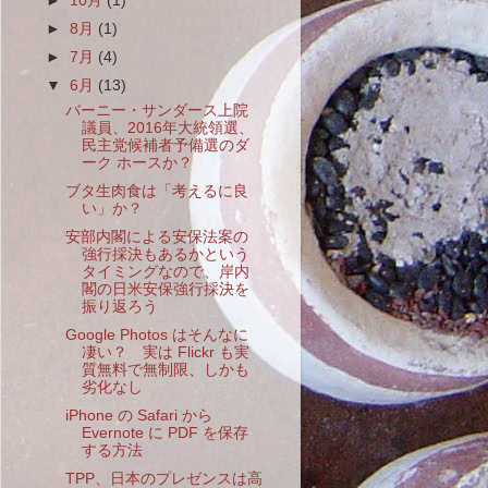
►
10月
(1)
►
8月
(1)
►
7月
(4)
▼
6月
(13)
バーニー・サンダース上院
議員、2016年大統領選、
民主党候補者予備選のダ
ーク ホースか？
ブタ生肉食は「考えるに良
い」か？
安部内閣による安保法案の
強行採決もあるかという
タイミングなので、岸内
閣の日米安保強行採決を
振り返ろう
Google Photos はそんなに
凄い？ 実は Flickr も実
質無料で無制限、しかも
劣化なし
iPhone の Safari から
Evernote に PDF を保存
する方法
TPP、日本のプレゼンスは高