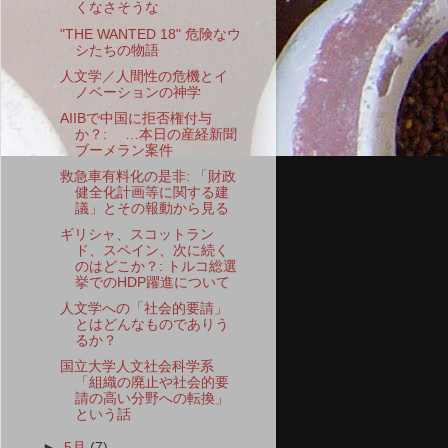
くなさそうな
"THE WANTED 18" 危険なウ
シたちの物語
人文学／人間性の危機とイ
ノベーションの神学
AIIBで中国に拒否権付与
か？: …本日の産経新聞
ブーメラン案件
救急車有料化の是非: 「財政
健全化計画等に関する建
議」とその報動から見る
ギリシャ、スコットラン
ド、スペイン、次に続く
のはどこか？: トルコ総選
挙でのHDP躍進について
人文学への「社会的要請」
とはどんなものでありう
るか？
国立大学人文社会科学系
「組織の廃止や社会的要
請の高い分野への転換」
という話
►
5月
(7)