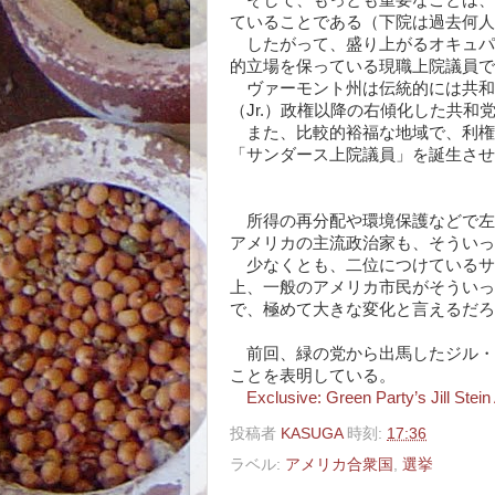
そして、もっとも重要なことは、
ていることである（下院は過去何人
したがって、盛り上がるオキュパ
的立場を保っている現職上院議員で
ヴァーモント州は伝統的には共和
（Jr.）政権以降の右傾化した共和
また、比較的裕福な地域で、利権
「サンダース上院議員」を誕生させ
所得の再分配や環境保護などで左
アメリカの主流政治家も、そういっ
少なくとも、二位につけているサ
上、一般のアメリカ市民がそういっ
で、極めて大きな変化と言えるだろ
前回、緑の党から出馬したジル・
ことを表明している。
Exclusive: Green Party’s Jill St
投稿者
KASUGA
時刻:
17:36
ラベル:
アメリカ合衆国
,
選挙