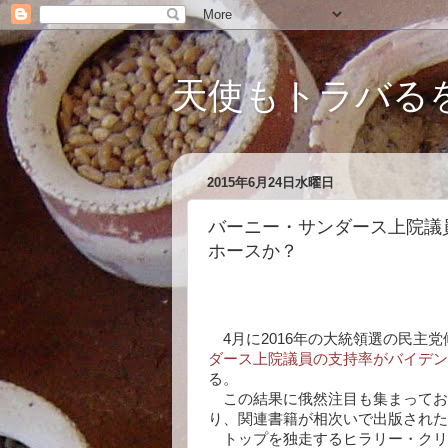
天使もトラバる
2015年6月24日水曜日
バーニー・サンダース上院議
ホースか？
4月に2016年の大統領選の民主
ダース上院議員の支持率がバイデン
る。
この結果に俄然注目も集まってお
り、関連書籍が相次いで出版された
トップを独走するヒラリー・クリ