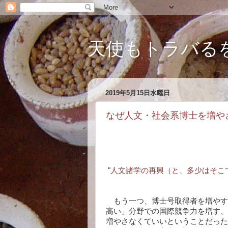
天使もトラバる
2019年5月15日水曜日
なぜ人文・社会系博士を増や
"
人文諸学の再興（と、多少はそこ
もう一つ、博士号取得者を増やす
高い」分野での国際競争力を増す、
増やさなくていいということだった