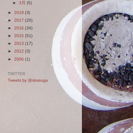
►
3月
(5)
►
2018
(3)
►
2017
(20)
►
2016
(34)
►
2015
(51)
►
2013
(17)
►
2012
(3)
►
2006
(1)
TWITTER
Tweets by @skasuga