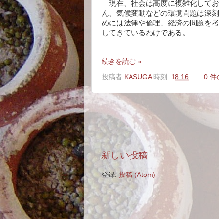
現在、社会は高度に複雑化しており
ん、気候変動などの環境問題は深刻
めには法律や倫理、経済の問題を考
してきているわけである。
続きを読む »
投稿者
KASUGA
時刻:
18:16
0 
新しい投稿
登録:
投稿 (Atom)