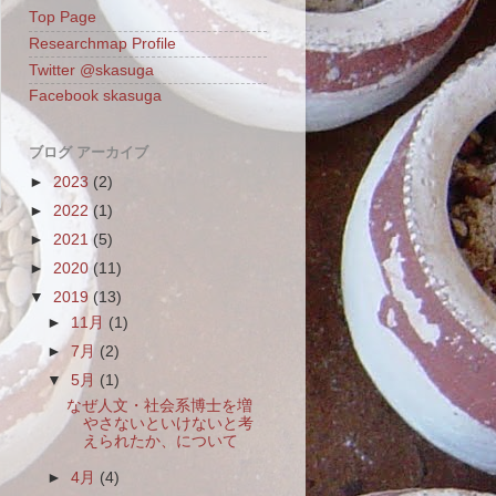
Top Page
Researchmap Profile
Twitter @skasuga
Facebook skasuga
ブログ アーカイブ
►
2023
(2)
►
2022
(1)
►
2021
(5)
►
2020
(11)
▼
2019
(13)
►
11月
(1)
►
7月
(2)
▼
5月
(1)
なぜ人文・社会系博士を増
やさないといけないと考
えられたか、について
►
4月
(4)