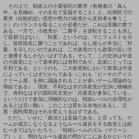
その上で、戦術上の小選挙区の要求（有権者の「真ん
中」を見極め、その左右で妥協すること）と、比例区での
要求（比較的近い思想や勢力の政党から支持者を奪うこ
と）のバランスを取ることが必要だが、これは至難の業で
ある。一方で、小政党が「二番手」を逆転することも決し
て容易ではない。「対案」というのは、マニフェストを示
し、首班指名に勝つことであれば、もし彼らが本当に「対
案」を示したいのであれば、二大政党のうち政策の近い方
と連携するしかないはずである。そして、この交渉は中道
の小政党にとって基本的には有利であり、左派にとっては
不利である。というのも、二大政党制において政策は中道
によっていくはずだからである（これも「ビーチのアイス
クリーム屋」を例に議論されることが多いゲーム理論的な
帰結である）。現状、不利なはずの共産党が交渉に積極的
で、有利なはずの国民民主党が「共産党が参加している」
というだけで参加に消極的なのは、戦術レベルの合理性が
あるとは言い難い。このことは変わる余地があるし、立
憲・国民両党はそれを変えうるはずである。
ただし、いかに「政治とは妥協である」と言っても、ゲ
ームが成立しなくなるようなルール違反をする政党とは組
むべきではないだろう。「戦術レベルのズル（マリーシ
ア）」と、明白なルール違反の間がどこにあるかというの