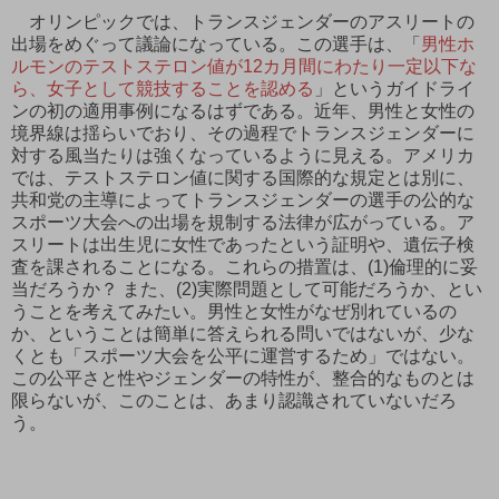
オリンピックでは、トランスジェンダーのアスリートの
出場をめぐって議論になっている。この選手は、「
男性ホ
ルモンのテストステロン値が12カ月間にわたり一定以下な
ら、女子として競技することを認める
」というガイドライ
ンの初の適用事例になるはずである。近年、男性と女性の
境界線は揺らいでおり、その過程でトランスジェンダーに
対する風当たりは強くなっているように見える。アメリカ
では、テストステロン値に関する国際的な規定とは別に、
共和党の主導によってトランスジェンダーの選手の公的な
スポーツ大会への出場を規制する法律が広がっている。ア
スリートは出生児に女性であったという証明や、遺伝子検
査を課されることになる。これらの措置は、(1)倫理的に妥
当だろうか？ また、(2)実際問題として可能だろうか、とい
うことを考えてみたい。男性と女性がなぜ別れているの
か、ということは簡単に答えられる問いではないが、少な
くとも「スポーツ大会を公平に運営するため」ではない。
この公平さと性やジェンダーの特性が、整合的なものとは
限らないが、このことは、あまり認識されていないだろ
う。