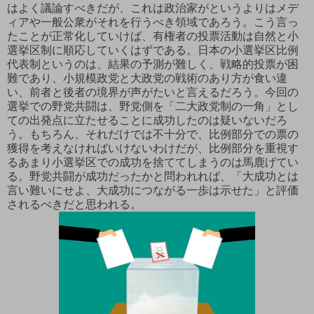
はよく議論すべきだが、これは政治家がというよりはメデ
ィアや一般公衆がそれを行うべき領域であろう。こう言っ
たことが正常化していけば、有権者の投票活動は自然と小
選挙区制に順応していくはずである。日本の小選挙区比例
代表制というのは、結果の予測が難しく、戦略的投票が困
難であり、小規模政党と大政党の戦術のあり方が食い違
い、前者と後者の境界が声がたいと言えるだろう。今回の
選挙での野党共闘は、野党側を「二大政党制の一角」とし
ての出発点に立たせることに成功したのは疑いないだろ
う。もちろん、それだけでは不十分で、比例部分での票の
獲得を考えなければいけないわけだが、比例部分を重視す
るあまり小選挙区での成功を捨ててしまうのは馬鹿げてい
る。野党共闘が成功だったかと問われれば、「大成功とは
言い難いにせよ、大成功につながる一歩は示せた」と評価
されるべきだと思われる。