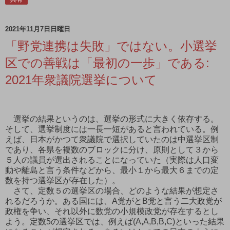
2021年11月7日日曜日
「野党連携は失敗」ではない。小選挙
区での善戦は「最初の一歩」である:
2021年衆議院選挙について
選挙の結果というのは、選挙の形式に大きく依存する。
そして、選挙制度には一長一短があると言われている。例
えば、日本がかつて衆議院で選択していたのは中選挙区制
であり、各県を複数のブロックに分け、原則として３から
５人の議員が選出されることになっていた（実際は人口変
動や離島と言う条件などから、最小１から最大６までの定
数を持つ選挙区が存在した）。
さて、定数５の選挙区の場合、どのような結果が想定さ
れるだろうか。ある国には、A党がとB党と言う二大政党が
政権を争い、それ以外に数党の小規模政党が存在するとし
よう。定数5の選挙区では、例えば(A,A,B,B,C)といった結果