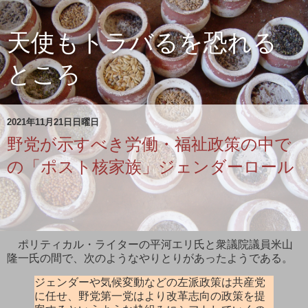
天使もトラバるを恐れる
ところ
2021年11月21日日曜日
野党が示すべき労働・福祉政策の中で
の「ポスト核家族」ジェンダーロール
ポリティカル・ライターの平河エリ氏と衆議院議員米山
隆一氏の間で、次のようなやりとりがあったようである。
ジェンダーや気候変動などの左派政策は共産党
に任せ、野党第一党はより改革志向の政策を提