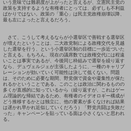
いう意味では難易度が上がったと言えるが、立憲民主党の
政策を支持するような有権者にとっては、必ずしも不利益
ばかりではない。政策の「重心」は民主党政権崩壊以降、
最も左によったと言えるだろう。
さて、こうして考えるならが小選挙区で善戦する選挙区
が増えたということは、二大政党制による政権交代を見越
した選挙を行う、という小選挙区制の目標に一歩近づいた
と言える。もちろん、現在の議席数では政権交代には程遠
いことは事実であるが、今後同じ枠組みで選挙を繰り返す
なら、デュヴェルジェが主張したように、一種のキャリブ
レーションが効いていく可能性は決して低くない。問題
は、そのために必要な期間、野党側で資金や凝集性が保た
れるかということである。このことは政治に関わるものの
多くが直感的に知っているから（繰り返すが、これはゲー
ム理論的な帰結であるため、有権者のイデオロギー構成が
どう推移するかとは独立に、他の要素が多くなければ結果
は遅かれ早かれ近似していくだろう）「野党共闘は失敗だ
った」キャンペーンを貼っている面は小さくないと思われ
る。