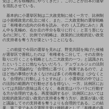
党はこれを積極的にやってきた）。このことが日本の選挙
を混乱させている。
基本的に小選挙区制は二大政党制に傾く一方で、比例制
は小規模政党の乱立に傾く。また、二大政党制の選挙戦略
は「有権者の志向の分布を読み、その（人工的にみた）真
ん中を見極め、右か左の半分を取りに行く」と言う形にな
るのに対して、比例での戦略は、政策的に比較的近い政党
の支持者を奪う方が楽ということになる。
この前提で今回の選挙を見れば、野党共闘を掲げた候補
が選挙区で善戦したのは「有権者を二分して、その左側を
取りに行くことを戦略とした二大政党の一つ」と認識され
たということに他ならないだろう。デュヴェルジェの法則
はゲーム理論的な「合理性に基づく」拘束であるので、よ
ほど他の事情が大きくなければ多くの有権者は（少なくと
も「合理的に行動しようとすれば」）小選挙区の中ではこ
の法則の範囲内で行動せざるを得ない。一方、比例区にお
いては共闘の意味は高くなく、各政党はバラバラに行動す
る方が合理的である。再度強調するが、比例区においては
比較的政策の近い政党の支持者を奪う方が、政策が遠い党
と議論してその支持者を奪うよりも合理的である。この結
果、第二党である立憲民主党は挑戦者として「有権者の真