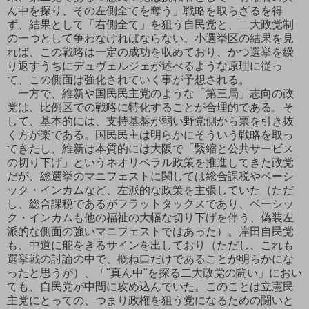
ん中を探り、その左側全てを奪う」戦略を取らざるを得
ず、結果として「右側全て」を狙う自民党と、二大政党制
の一つとして争わなければならない。小選挙区の結果を見
れば、この戦略は一定の成功を収めており、かつ選挙を繰
り返すうちにデュヴェルジェが述べるような原理に従っ
て、この側面は強化されていく事が予想される。
一方で、維新や国民民主党のような「第三局」志向の政
党は、比例区での戦略に特化することが合理的である。そ
して、基本的には、支持基盤が弱い野党側から票を引き抜
く方が楽である。国民民主は明らかにそういう戦略を取っ
てきたし、維新は本質的には大阪で「緊縮と公共サービス
の切り下げ」というネオリベラル政策を推進してきた政党
だが、総選挙のマニフェストに関しては総合課税やベーシ
ック・インカムなど、左派的な政策を主張していた（ただ
し、総合課税であるがフラットタックスであり、ベーシッ
ク・インカムも他の福祉の大幅な切り下げを伴う、偽装左
派的な側面の強いマニフェストではあった）。岸田自民党
も、中道に舵をきるサインを出しており（ただし、これも
選挙戦の討論の中で、概ね口だけであることが明らかにな
ったと思うが）、「"真ん中"を探る二大政党の闘い」におい
ても、自民党が中間に攻め込んでいた。このことは立憲民
主党にとっての、つまり政権を狙う党になるための闘いと