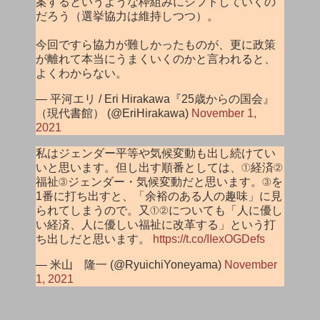
案するというような枠組みにシフトしていくの
だろう（選挙協力は維持しつつ）。
今回ですら協力が難しかったものが、更に政策
が離れて本当にうまくいくのかと言われると、
よくわからない。
— 平河エリ / Eri Hirakawa『25歳からの国会』
（現代書館） (@EriHirakawa)
November 1,
2021
私はジェンダー平等や気候変動も出し続けてい
いと思います。但し出す順番としては、①経済②
福祉③ジェンダー・気候変動だと思います。③を
1番に打ち出すと、「余裕のある人の趣味」に見
られてしまうので。又①②についても「人に優し
い経済、人に優しい福祉に改革する」という打
ち出しだと思います。
https://t.co/IIexOGDefs
— 米山 隆一 (@RyuichiYoneyama)
November
1, 2021