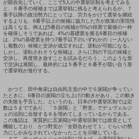
が顕在化していく。ここで5人の中選挙区制を考えてみる
と、６番手の候補までは選挙戦に残ると考えられるが、７
番手以降の政治勢力にとっては、労力をかけて選挙を継続
するよりも、6番手以上の候補に協力した方が政策の実現性
は高くなる。例えば5番目の候補が5%の得票で最後の一枠
を確保しそうであれば、4%の基礎票を握る6番目の候補
は、2%の基礎票を持つ7番手以下のいずれかの（一人ない
し複数の）候補と交渉が成立すれば、逆転が可能になる。
しかし、逆転されそうな候補は、さらに別の下位の候補と
交渉し、再度突き放すことを試みるだろう。このような形
で交渉は展開し、最終的には５番手と６番手が競い合う形
で選挙戦が進行する。
かつて、田中角栄は自由民主党の中で５派閥が争ってい
たときに、6番目の派閥の立ち上げの動きがあり、この動き
の失敗を予言した。というのも、日本の中選挙区制では定
数は５までであり、「５派閥」と「野党」でデュヴェルジ
ェの法則に合致する６を埋めてしまっているからである。
この逸話は、実質的に五派閥が中選挙区制では政党として
機能しており、かつ野党が「全部合わせて１」ぐらいの勢
力にしかみなされていなかったことを示唆している。
さて、デュヴェルジェの法則に従えば、小選挙区制にお