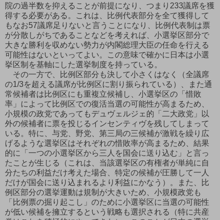
院の過半数を抑えることが前提になり、つまり233議席を獲
得する必要がある。これは、比例代表部分を全て獲得して
もなお57議席足りないと言うことになり、比例代表制は票
が分散しがちであることなどを考えれば、小選挙区部分で
大きな勝利を収めない勢力が内閣総理大臣の任命を行える
可能性はないといってよい。この意味で確かに日本は小選
挙区制を基軸にした選挙制度を持っている。
その一方で、比例区部分も決して小さくはなく（全議席
の1/3を超える議席が比例区に割り振られている）、また通
常候補者は比例区にも重複立候補し、小選挙区の「惜敗
率」によって比例区での復活当選の可能性が高まるため、
小規模の政党であってもデュヴェルジェ的「二大政党」以
外の候補者に票を投じるインセンティヴを残してしまって
いる。特に、与党、野党、第三局の三候補が激戦を繰り広
げるような選挙区はそれぞれの惜敗率が高まるため、結果
的に「一つの小選挙区から三人を国会に送り込む」と言っ
たことが生じる（これは、当該選挙区の有権者が単純に自
分たちの利益だけ考えた場合、特定の候補が圧勝して一人
だけが国会に送り込まれるより利益にかなう）。また、比
例区部分の選挙運動は規制が大きいため、小規模政党も
「比例票の掘り起こし」のために小選挙区に当選の可能性
が低い候補を擁立するという戦略も選択される（特に共産