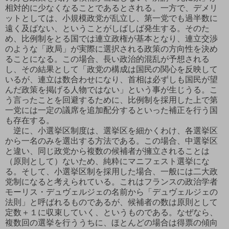
相対的に少なくなることであるとされる。一方で、デメリ
ットとしては、小規模政党が乱立し、第一党でも過半数に
遠く及ばない、ということがしばしば発生する。そのた
め、比例制をとる国では連立政権が基本となり、連立交渉
のような「政局」が実際に選択される政策の方向性を決め
ることになる。この場合、長い政治的混乱が予想される
し、その結果として「政党の構成は国民の関心を反映して
いるが、連立は数合わせになり、首相は必ずしも国民が望
んだ政策を掲げる人物ではない」という事が生じうる。こ
う言ったことを回避するために、比例制を採用した上で第
一党には一定の議席を追加配分するといった補正を行う国
も存在する。
逆に、小選挙区制度は、選挙区を細かくわけ、各選挙区
から一名のみを選出する方法である。この場合、中選挙区
と違い、同じ政党から複数の候補者が擁立されることは
（原則として）ないため、純粋にマニフェスト選挙にな
る。そして、小選挙区制を採用した場合、一般には二大政
党制になると考えられている。これはフランスの政治学者
モーリス・デュヴェルジェの名前から「デュヴェルジェの
法則」と呼ばれるものであるが、候補者の数は原則として
定数＋１に収束していく、というものである。なぜなら、
複数回の選挙を行ううちに、ほとんどの場合は得票の傾向