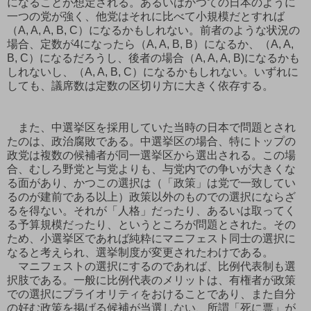
になることが想定される。あるいはかつての日本のように
一つの党が強く、他党はそれに比べて小規模だとすれば
（A, A, A, B, C）になるかもしれない。前者のような状況の
場合、定数が4になったら（A, A, B, B）になるか、（A, A,
B, C）になるだろうし、後者の場合（A, A, A, B)になるかも
しれないし、（A, A, B, C）になるかもしれない。いずれに
しても、議席数は定数の区切り方に大きく依存する。
また、中選挙区を採用していた当時の日本で問題とされ
たのは、政治腐敗である。中選挙区の場合、特にトップの
政党は複数の候補者が同一選挙区から選出される。この場
合、むしろ野党と与党よりも、与党内での争いが大きくな
る面があり、かつこの選択は（「政策」は党で一致してい
るのが建前である以上）政策以外のものでの選択にならざ
るを得ない。それが「人格」だったり、あるいは取ってく
る予算規模だったり、というところが問題とされた。その
ため、小選挙区であれば純粋にマニフェスト同士の選択に
なると考えられ、選挙制度が変更されたわけである。
マニフェストの選択にするのであれば、比例代表制も選
択肢である。一般に比例代表のメリットは、有権者が政策
での選択にプライオリティをおけることであり、また自分
の好む政策を掲げる候補が当選しない、所謂「死に票」が