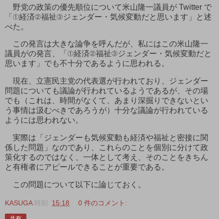
野党の政策の優先順位について米山隆一議員が Twitter で
「①経済②福祉③ジェンダー・気候変動だと思います」と述
べた。
この発言は大きな論争を呼んだが、私にはこの米山隆一
議員がの発言、「①経済②福祉③ジェンダー・気候変動だと
思います」でも不十分であるように思われる。
現在、立憲民主党の代表選が行われており、ジェンダー
問題についても議論が行われているようであるが、その場
でも（これは、時間がなくて、あまり深掘りできないとい
う事情は汲むべきであろうが）十分な議論が行われている
ようには思われない。
実際は「ジェンダーも気候変動も経済や福祉と密接に関
係した問題」なのであり、これらのことを個別に分けて政
策化するのではなく、一体として考え、そのことをきちん
と有権者にアピールできることが重要である。
この問題について以下に論じておく。
KASUGA
時刻:
15:18
0 件のコメント:
共有