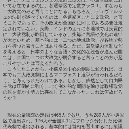
いて存在できるのは、各選挙区で定数プラス１、すなわち
二大政党のみと言うことになる。もちろん、デュヴェルジ
ェの法則が述べているのは、各選挙区ごとに２政党、と言
うことであって、その政党が全国的に同じである必要は規
定されていない。実際、インドのように各地域では実質的
に二大政党制が昨日しているが、州毎に言語や文化の違い
が大きいため、基本的には「二つの地域政党」が各地で勢
力を持つと言うことはあり得る。ただ、選挙協力体制など
を考えると、日本のような言語・文化的な統合が進んだ国
では、全国で二つの大政党が競合すると言うことの方が起
こりやすいとは言えるだろう。
こうしたことから、小選挙区中心の制度に変えれば、日
本でも二大政党制によるマニフェスト選挙が行われるだろ
う、と考えられたわけである。しかし、依然として自由民
主党は圧倒的に強く、ごく例外的な期間を除けば政権政党
の座を脅かす勢力は存在してこなかった。これは何故だろ
うか？
現在の衆議院の定数は465人であり、うち289人が小選挙
区で選出され、176人が全国を11にブロック分けした比例
代表制で選出される。基本的には首相を選出するには衆議