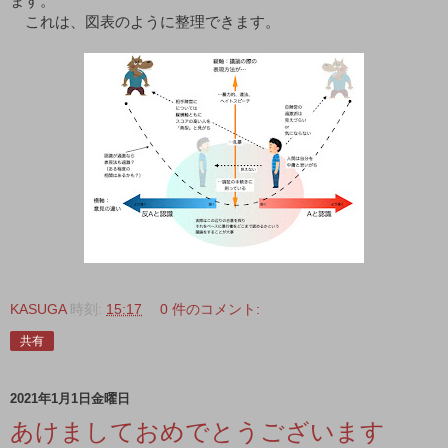
ます。
　これは、図表のように整理できます。
KASUGA
時刻:
15:17
0 件のコメント:
共有
2021年1月1日金曜日
あけましておめでとうございます