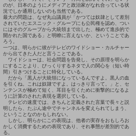
のが、日本のようにメディアと政治家がなれ合っている状
況でしか通用しないのも当然である。
最大の問題は、なぜ丸山議員が「かつては奴隷として差別
されていたエスニック・グループにも公民権を認め、つい
にはそのグループから大統領まで出した、極めて進歩的で
開かれた国である」と明瞭に言えないか、ということであ
ろう。
一つは、明らかに彼がテレビのワイドショー・カルチャー
から出てきた人だと言うことである。
ワイドショーは、社会問題を告発し、その原理を明らか
にすることより、びっくりするネタで人の関心を（短い時
間）引きつけることに特化している。
だから「黒人が大統領になっているんですよ。黒人の血
を引くね。これは奴隷ですよ。はっきり言って。」と、セ
ンテンスが極めて短く、耳目を引くために衝撃的になるよ
うに計算のされた表現を選択している。
テレビの速度では、きちんと定義された言葉で長々と説
明したら、たぶん途中でチャンネルを変えられてしまう、
ということなのかもしれない。
しかし、明らかにこの表現は、他者の実存をおもしろお
かしく消費するための表現であり、それ事態が差別的であ
る。