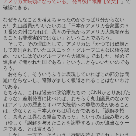
アメリカ大統領になっている」 発言後に陳謝【全文】
」で
確認できる。
なぜそんなことを考えちゃったのかさっぱり分からない
が、丸山議員がいいたいのは「日本がアメリカ合衆国の５
１番めの州になれば、我々の子孫からアメリカ大統領が出
ることも非現実的ではない」ということであろう。
そして、その理由として、アメリカは「かつては奴隷と
して差別されていたエスニック・グループにも公民権を認
め、ついにはそのグループから大統領まで出した、極めて
進歩的で開かれた国である」ということをいいたいのであ
ろう。
おそらく、そういうふうに表現していればこの部分は問
題にならないし、避難がましく報道されることはないわけ
である。
もちろん、これは過去の政治家たちの（CNNがとりあげた
ような）差別発言に比べれば、おそらく丸山議員のなかで
はアメリカの歴史とオバマ大統領への尊敬の念があること
は、少なくとも日本人からは明らかであるし「誤解を招
く、真意とは異なる発言であった」というのは読み取れる
（珍しく「誤解を与えたことを謝罪する」のが適当なケー
スである、とは言える）。
しかし、一方で、そういう「行間を読んでくれ」という