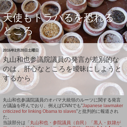
天使もトラバるを恐れる
ところ
2016年2月20日土曜日
丸山和也参議院議員の発言が差別的な
のは、肝心なところを曖昧にしようと
するから
丸山和也参議院議員のオバマ大統領のルーツに関する発言
が議論を呼んでおり、例えばCNNでも”
Japanese lawmaker
criticized for linking Obama to slaves
”と批判的に報道され
た。
当該部分は「
丸山和也・参院議員（自民）「黒人・奴隷が