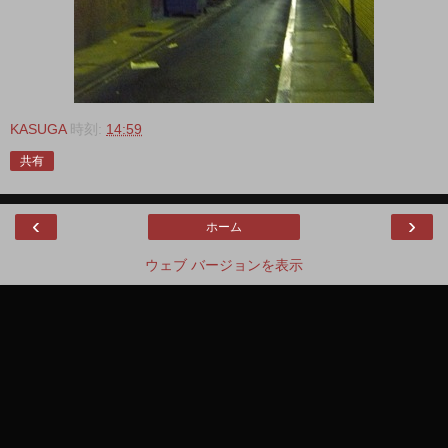
KASUGA
時刻:
14:59
共有
‹
›
ホーム
ウェブ バージョンを表示