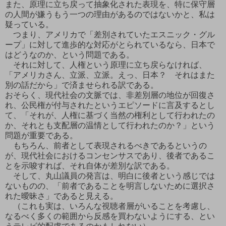
また、原理に立ち戻って抽象化された表現を、特に保守層
の人間が嫌うもう一つの理由があるのではないかと、私は
疑っている。
つまり、アメリカで「差別されていたエスニック・グル
ープ」に対して進歩的な対応がとられているなら、日本で
はどうなのか、という問題である。
それに対して、人権という原理に立ち戻らなければ、
「アメリカさん、立派、立派。えっ、日本？ それはまた
別の話だから」で済ませられる訳である。
おそらく、現代社会の文脈では、非差別層の地位が回復さ
れ、公民権が付与されたというエピソードに言及するとし
て、「それが、人権に基づく当然の権利として行われたの
か、それとも支配層の温情として行われたのか？」という
問題が重要である。
もちろん、前者として表現されるべきであるというの
が、現代社会におけるコンセンサスであり、後者であるこ
とを示唆すれば、それ自体が差別な訳である。
そして、丸山議員の発言は、明白に後者という感じでは
ないものの、「前者であることを明言しないために選択さ
れた曖昧さ」であると見える。
（これも実は、いろんな視聴者層がいることを考慮し、
なるべく多くの範囲から反感を買わないようにする、とい