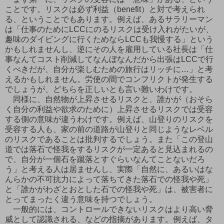
ことです。リスクは必ず利益（benefit）と対で考えられ
る、ということでもあります。例えば、あるサラリーマン
は「仕事のためにLCCにのるリスクは受け入れがたいが、
趣味のダイビングに行くためならLCCも我慢する」という
かもしれませんし、逆にその人を雇用している社長は「仕
事なんてコスト削減してなんぼなんだから出張はLCCで行
くべきだが、自分が楽しむための旅行はリッチに…」と考
えるかもしれません。労使の間でコンフリクトが発生する
でしょうが、どちらを正しいとも言い難いわけです。
同様に、自然物が上昇させるリスクと、誰かが（おそら
く自分の利益や欲求のために）上昇させるリスクでは受容
する側の意味が違うわけです。例えば、山登りのリスクを
受容する人も、家の前の道路が山登りと同じようなレベル
のリスクであることは批判するでしょう。また「この登山
道では落石で怪我をするリスクが一定あると見込まれるの
で、自分が一個石を蹴落とすぐらいなんてことないだろ
う」と考える人は居ませんし、実際「自然に、あるいはな
んらかの不可抗力によって落ちてきた落石での怪我や死」
と「誰かがわざとおとした石での怪我や死」は、被害者に
とってまったく違う意味を持つでしょう。
一般的には、コントロールできないリスクはより高い脅
威として認識される、などの指摘があります。例えば、タ