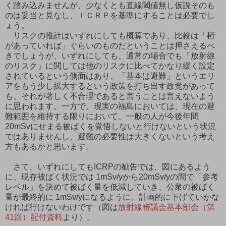
く踏み込みませんが、少なくとも直線閾値無し仮説そのも
のは妥当と見なし、ＩＣＲＰを基準にすることは必要でし
ょう。
リスクの推計はいずれにしても概算であり、比較は「桁
があっていれば」ぐらいのものだということは押さえるべ
きでしょうが、いずれにしても、通常の場合でも「放射線
のリスク」に関しては他のリスクに比べてかなり緩く設定
されているという側面はあり、「基本は避難」というエリ
アをもう少し拡大するという政策を打ち出す政党があって
も、それが著しく不合理であると言うことは言えないよう
に思われます。一方で、現実の福島においては、現在の避
難範囲を維持する限りにおいて、一般の人が今後年間
20mSvにせまる被ばくを覚悟しないと行けないという状況
ではありませんし、避難の必要性は大きくないという考え
方もあるかと思います。
さて、いずれにしてもICRPの勧告では、図にあるよう
に、現存被ばく状況では 1mSv/yから20mSv/yの間で「参考
レベル」を決めて被ばく量を低減していき、公衆の被ばく
量が最終的に 1mSv/yになるように、計画的に下げていかな
ければ行けないわけです（図は
放射線審議会基本部会（第
41回）配付資料
より）。