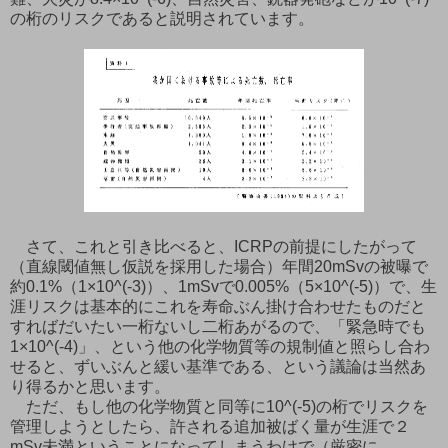
の桁のリスクであると説明されています。
さて、これと引き比べると、ICRPの前提にしたがって
（直線閾値無し仮説を採用した場合）年間20mSvの被曝で
約0.1%（1×10^(-3)）、1mSvで0.005%（5×10^(-5)）で、生
涯リスクは基本的にこれを寿命ぶん掛け合わせたものだと
すればだいたい一桁ないし二桁あがるので、「緊急時でも
1×10^(-4)」、という他の化学物質等の規制値と照らし合わ
せると、ずいぶんと緩い基準である、という議論は当然あ
り得るかと思います。
ただ、もし他の化学物質と同等に10^(-5)の桁でリスクを
管理しようとしたら、許される追加被ばく量が生涯で２
mSv未満ということになってしまうわけで（厳密に