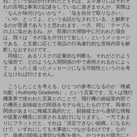
ね」という会話が行われたとすれば、文字通りにはそれぞ
れの言明は事実の記述をしているに過ぎませんが、実際は
「なんか味付けないかな？」「塩を自分で取りなさい」
「いや、とってよ」という会話がなされている、と解釈す
るのが普通であろうと思われます。一方、同じ「テーブル
の上に塩があるね」が、部屋の大掃除中に行われた場合
は、我々は「その塩を片付けて欲しい」というメッセージ
である、と文脈に応じて発話の行為遂行的な意味内容を解
釈しなおすわけです。
同様に、あるリスクの定量的な判断も、それがどのよう
な場所で、どのような人間関係の中で表明されるかによっ
て、まったく違ったメッセージになる可能性というのを考
えなければ行けません。
こうしたことを考える、ひとつの参考になるのが「権威
勾配（Authority Gradients）」という言葉です。元々は飛行
機業界で使われた言葉とのことで、飛行機の操縦室内部で
の機長と副操縦士の関係をモデル化したものです。両者の
関係があまりに権威主義的だと、副操縦士から適切な情報
や提案が機長に伝達される妨げになりますし、一方であま
りにフラットだと、それは「決定できない組織」になるわ
けで、いずれにしても大事故につながるわけです。なの
で、両者の関係は適切な勾配を保ち、かつそれが両方にと