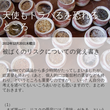
天使もトラバるを恐れる
ところ
2012年12月20日木曜日
被ばくのリスクについての覚え書き
Twitterでの議論から多少時間がたってしまいましたが、
総選挙も終わり（あと、個人的には飯舘村の選挙なども終
わり、というところも重要なのですが）、いったん自分の
考えを述べてもいいころあいかとも思いますので、まとめ
ておきます。
（1）
まず第一に、リスクの受容には「意味」がある、という