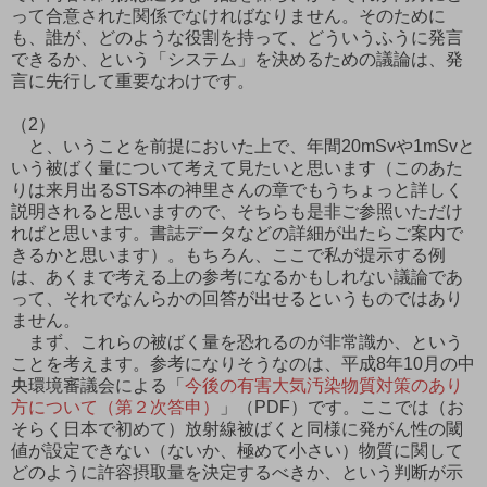
って合意された関係でなければなりません。そのために
も、誰が、どのような役割を持って、どういうふうに発言
できるか、という「システム」を決めるための議論は、発
言に先行して重要なわけです。
（2）
と、いうことを前提においた上で、年間20mSvや1mSvと
いう被ばく量について考えて見たいと思います（このあた
りは来月出るSTS本の神里さんの章でもうちょっと詳しく
説明されると思いますので、そちらも是非ご参照いただけ
ればと思います。書誌データなどの詳細が出たらご案内で
きるかと思います）。もちろん、ここで私が提示する例
は、あくまで考える上の参考になるかもしれない議論であ
って、それでなんらかの回答が出せるというものではあり
ません。
まず、これらの被ばく量を恐れるのが非常識か、という
ことを考えます。参考になりそうなのは、平成8年10月の中
央環境審議会による「
今後の有害大気汚染物質対策のあり
方について（第２次答申）
」（PDF）です。ここでは（お
そらく日本で初めて）放射線被ばくと同様に発がん性の閾
値が設定できない（ないか、極めて小さい）物質に関して
どのように許容摂取量を決定するべきか、という判断が示