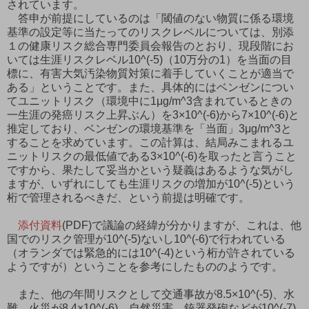
されています。
答申が前提にしているのは「閾値のない物質に係る環境
基準の設定等に当たってのリスクレベルについては、別添
１の健康リスク総合専門委員会報告のとおり、現段階にお
いては生涯リスクレベル10^(-5)（10万分の1）を当面の目
標に、有害大気汚染物質対策に着手していくことが適当で
ある」ということです。また、具体的にはベンゼンについ
てユニットリスク（環境中に1μg/m^3含まれているときの
一生涯の発癌リスク上昇ぶん）を3×10^(-6)から7×10^(-6)と
推定しており、ベンゼンの環境基準を「当面」3μg/m^3と
することを求めています。この計算は、結局みこまれるユ
ニットリスクの最低値である3×10^(-6)を取ったと言うこと
ですから、果たして妥当かという疑義はあるような気がし
ますが、いずれにしても生涯リスクの増加が10^(-5)という
桁で管理されるべきだ、という前提は明確です。
添付資料
(PDF)で議論の経緯が分かりますが、これは、他
国でのリスク管理が10^(-5)ないし10^(-6)で行われている
（オランダでは緊急的には10^(-4)という桁が許されている
ようですが）ということを参考にしたもののようです。
また、他の年間リスクとして交通事故が8.5×10^(-5)、水
難、火災が8.4×10^(-6)、自然災害、銃器発砲などが10^(-7)