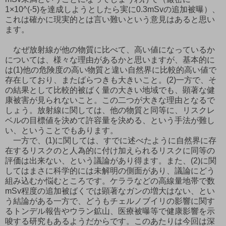
1×10^(-5)を達成しようとしたら実に0.3mSvの追加被曝）、
これは確かに現実的とは言い難いという意見はあると思い
ます。
なぜ放射線が他の物質に比べて、高い値になっているか
については、様々な理由があるかと思いますが、基本的に
は(1)他の危険度の高い物質と違い自然界に比較的高い値で
存在しており、またばらつきも大きいこと。(2)一方で、そ
の結果として比較的被ばく量の大きい地域でも、顕著な健
康被害が見られないこと。この二つが大きな理由となるで
しょう。放射線に関しては、他の物質と同等に、リスクレ
ベルの目標値を決めて許容量を決める、という手法が難し
い、ということでもあります。
一方で、(1)に関しては、すでに述べたように自然界に存
在するリスクのと人為的に付け加えられるリスクに同等の
評価は出来ない、という議論があり得ます。また、(2)に関
してはまさに科学的には未解明の側面があり、議論にどう
組み込むか悩むところです。ケララなどの高線量地帯で数
mSv程度の追加被ばくでは顕著なガンの増大はない、とい
う結論がある一方で、どうもチェルノブイリの影響に関す
るトンデル報告やウラン鉱山、医療被曝等で健康影響を示
唆する研究もあるようだからです。このあたりは今回は深