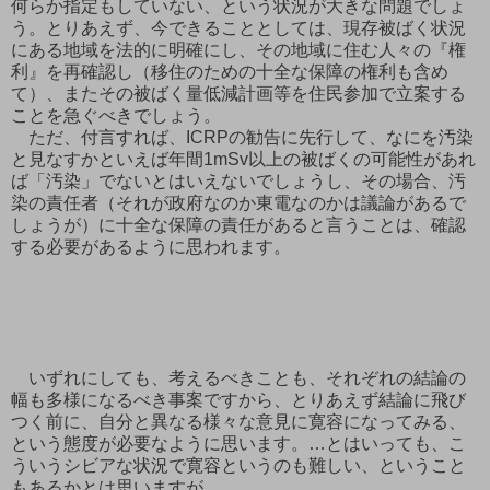
何らか指定もしていない、という状況が大きな問題でしょ
う。とりあえず、今できることとしては、現存被ばく状況
にある地域を法的に明確にし、その地域に住む人々の『権
利』を再確認し（移住のための十全な保障の権利も含め
て）、またその被ばく量低減計画等を住民参加で立案する
ことを急ぐべきでしょう。
ただ、付言すれば、ICRPの勧告に先行して、なにを汚染
と見なすかといえば年間1mSv以上の被ばくの可能性があれ
ば「汚染」でないとはいえないでしょうし、その場合、汚
染の責任者（それが政府なのか東電なのかは議論があるで
しょうが）に十全な保障の責任があると言うことは、確認
する必要があるように思われます。
いずれにしても、考えるべきことも、それぞれの結論の
幅も多様になるべき事案ですから、とりあえず結論に飛び
つく前に、自分と異なる様々な意見に寛容になってみる、
という態度が必要なように思います。…とはいっても、こ
ういうシビアな状況で寛容というのも難しい、ということ
もあるかとは思いますが…。