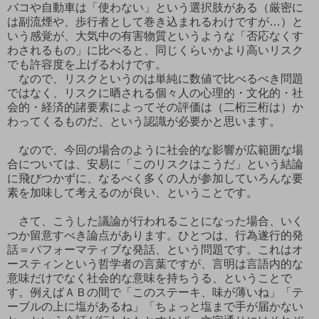
バコや自動車は「使わない」という選択肢がある（厳密に
は副流煙や、歩行者として巻き込まれるわけですが…）と
いう感覚が、大気中の有害物質というような「否応なくす
わされるもの」に比べると、同じくらいかより高いリスク
でも許容度を上げるわけです。
なので、リスクというのは単純に数値で比べるべき問題
ではなく、リスクに晒される個々人の心理的・文化的・社
会的・経済的諸要素によってその評価は（二桁三桁は）か
わってくるものだ、という認識が必要かと思います。
なので、今回の場合のように社会的な影響が広範囲な場
合については、安易に「このリスクはこうだ」という結論
に飛びつかずに、なるべく多くの人が参加していろんな要
素を加味して考えるのが良い、ということです。
さて、こうした議論が行われることになった場合、いく
つか留意すべき論点があります。ひとつは、行為遂行的発
話＝パフォーマティブな発話、という問題です。これはオ
ースティンという哲学者の言葉ですが、言明は言語内的な
意味だけでなく社会的な意味を持ちうる、ということで
す。例えばＡＢの間で「このステーキ、味が薄いね」「テ
ーブルの上に塩があるね」「ちょっと塩まで手が届かない